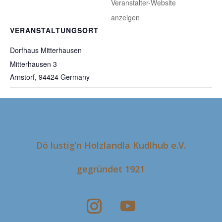
Veranstalter-Website
anzeigen
VERANSTALTUNGSORT
Dorfhaus Mitterhausen
Mitterhausen 3
Arnstorf
,
94424
Germany
KSK Jahrestag
Dorffest
Dö lustig’n Holzlandla Kudlhub e.V.
gegründet 1921