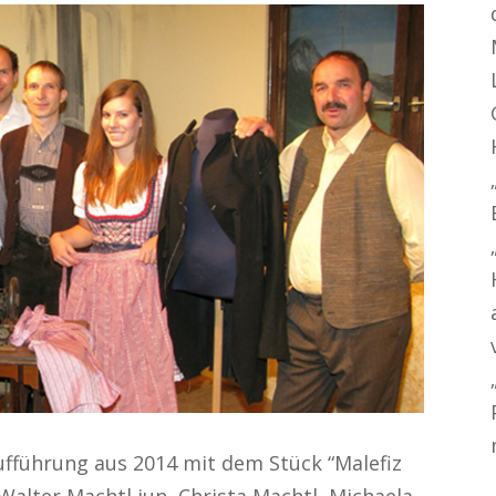
ufführung aus 2014 mit dem Stück “Malefiz
 Walter Machtl jun, Christa Machtl, Michaela