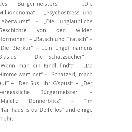
des Bürgermeisters“ – „Die
Millionenoma“ – „Psychostress und
Leberwurst“ – „Die unglaubliche
Geschichte von den wilden
Hormonen“ – „Ratsch und Tratsch“ –
„Die Bierkur“ – „Ein Engel namens
Blasius“ – „Die Schatzsucher“ –
„Wenn man ein Kindl find’t“ – „Da
Himme wart net“ – „Schatzerl, mach
auf“ – „Der Susi ihr G’spusi“ – „Der
vergessliche Bürgermeister“ –
„Malefiz Donnerblitz“ – “Im
Pfarrhaus is da Deife los” und einige
mehr.