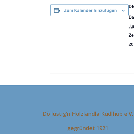
D
Zum Kalender hinzufügen
Da
Ju
Ze
20
Maiandacht
Dö lustig’n Holzlandla Kudlhub e.V.
gegründet 1921