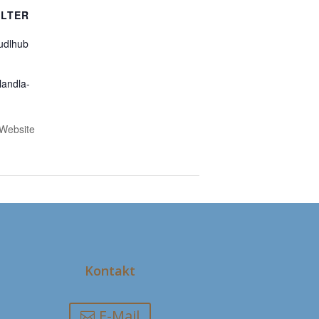
LTER
udlhub
landla-
-Website
Schönauer Hoagarten
Kontakt
E-Mail