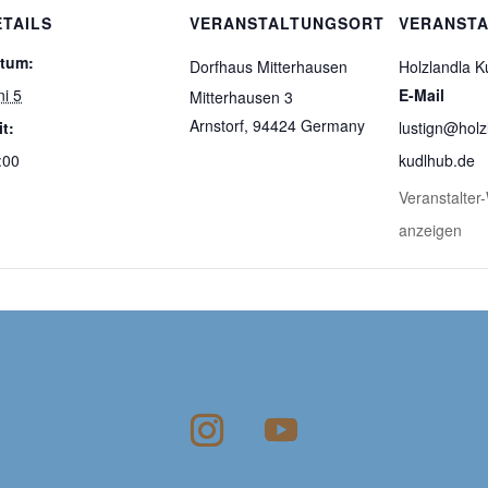
ETAILS
VERANSTALTUNGSORT
VERANSTA
tum:
Dorfhaus Mitterhausen
Holzlandla K
ni 5
E-Mail
Mitterhausen 3
Arnstorf
,
94424
Germany
it:
lustign@holz
:00
kudlhub.de
Veranstalter
anzeigen