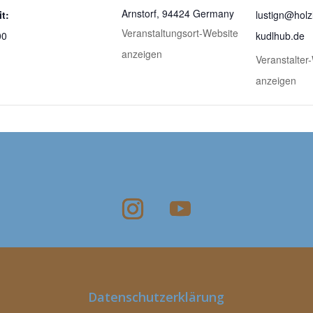
Arnstorf
,
94424
Germany
it:
lustign@holz
Veranstaltungsort-Website
00
kudlhub.de
anzeigen
Veranstalter
anzeigen
Datenschutzerklärung