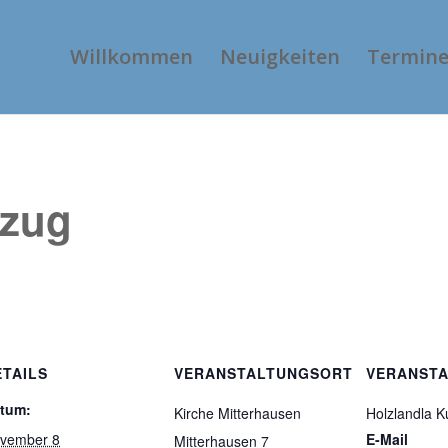
Willkommen
Neuigkeiten
Termin
mzug
ETAILS
VERANSTALTUNGSORT
VERANSTA
tum:
Kirche Mitterhausen
Holzlandla K
vember 8
E-Mail
Mitterhausen 7