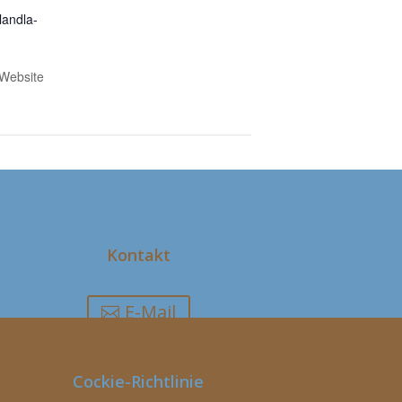
landla-
-Website
Kathreintanz
Kontakt
E-Mail
Cockie-Richtlinie