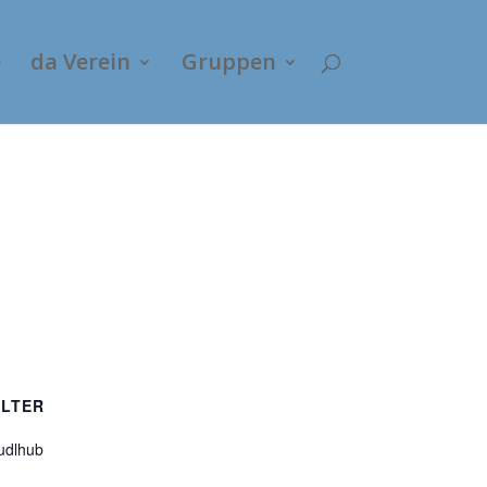
e
da Verein
Gruppen
LTER
udlhub